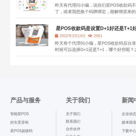
昨天有代理问小编，说你们星POS收款码
了，或者我想换个码牌绑定，能解绑原来的
吗？下面给大家说一下： 首先手机端app
解绑不了的，目前只能在pc端解绑，登录
星POS收款码是设置D+1好还是T+1
https://starpos.com.cn:8180/portal/ind
2022年3月14日
2061
登录后用手机端app的登录名和密码登录就
昨天有个代理问小编，星POS收款码后台
以...
时候可以选择D+1还是T+1，哪个好些呢？
不是说就是T+1到账吗？下面给大家说一下
先D+1就是自然日第二天到账，也就是说周
资金周六可以到，T+1就是工作日第二日到
就是说周五周六周天的资金都要周一到账，
果...
产品与服务
关于我们
新闻
智能星POS
关于我们
企业动
联系我们
好生意音响
媒体报
合作伙伴
星POS超级码
下载中