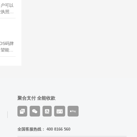
客户可以
业执照办
S收款码
有营业执
位，那边
...
OS码牌
希望能有
付公司平
POS机
机才行，
POS
聚合支付 全能收款
全国客服热线： 400 8166 560