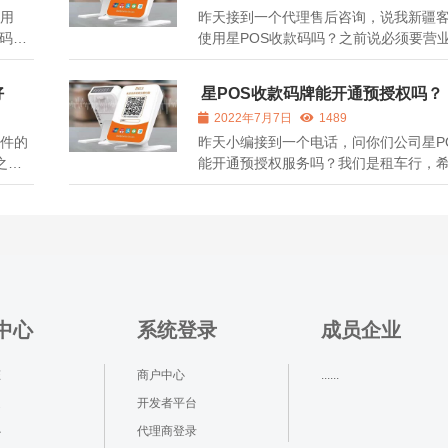
不用
昨天接到一个代理售后咨询，说我新疆
码牌
使用星POS收款码吗？之前说必须要营
肯定是
理是真的吗？下面给大家说一下： 星PO
在新疆是可以使用的，但是音响码牌没
好
星POS收款码牌能开通预授权吗？
ex网址，
照不能使用，因为音响码牌有流量卡定
2022年7月7日
1489
可
属于风险地区，所以有限制，其他的产品没
录件的
昨天小编接到一个电话，问你们公司星P
之前
能开通预授权服务吗？我们是租车行，
： 首
预授权，答案是不能的哈，目前所有支
五的
台纯码牌都不能开通预授权服务的，只有
账，
才可以，而且大多数都是需要智能POS
如
如果需要开通的话可以办理星POS的智能
机...
中心
系统登录
成员企业
态
商户中心
......
道
开发者平台
心
代理商登录