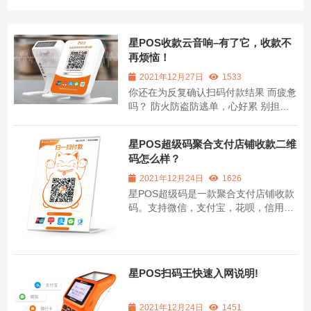
星POS收款云音响–有了它，收款不
再烦恼！
2021年12月27日
1533
你还在为反复确认扫码付款结果 而疲惫
吗？ 防火防盗防逃单，心好累 别担
心！有了星POS收款云音箱！ 再也不怕
顾客逃单了！ 实时语音播报，有无营业
星POS超级码聚合支付店铺收款二维
执照都可以办理，但是收款码都是只能
码怎么样？
用于正规收款哦，不能拿去远程收款干
违法的事哦，下面再给大家说一下详
2021年12月24日
1626
细...
星POS超级码是一款聚合支付店铺收款
码。支持微信，支付宝，花呗，信用
卡。适用于店铺门市，个人小摊等。 星
POS超级码是新大陆科技集团旗下产
品，使用的是福建国通星驿网络科技有
限公司的支付通道。国通星驿是新大陆
星POS扫码王快速入网说明!
集团的全资控股公司。星POS收款码资
金安全可靠，有...
2021年12月24日
1451