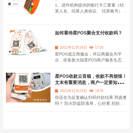
1、进件机构提供的银行卡三要素（结
算人名、结算人身份证、 结算账号）必
须一致并能通过系统校验。 2、结算人
身份证，正反面原件，证件必须在有效
期内，年龄要 求范围为 18 周岁至 65
如何看待星POS聚合支付收款码？
周岁； 3、入账资料结算人银行卡正
面， 4、管理平台：《特约商户支付服
务协议》 ...
2021年12月24日
1718
星POS成立商服会，并以商服会为平
台，依靠新大陆星POS商户服务生态
圈，赋能合作伙伴，培养更多优质的商
户服务企业及人才，提升商户服务品
星POS收款云音箱，收款不再烦恼！
质。 如何看聚合支付平台、星POS二维
文末有重要消息，商户一定要知
码支付的纷繁复杂带给商户和消费者的
道！！
不便，于是被称为集成支付的模式框架
2021年12月23日
1876
从美国引入国内，...
你还在为反复确认扫码付款结果 而疲惫
吗？ 防火防盗防逃单，心好累 别担
心！有了星POS收款云音箱！ 再也不怕
顾客逃单了！ 顾客在支付完成后 如果
还是向你提供了付款证明 例如这样的
但是并没有听到：星POS收款4.5元 反