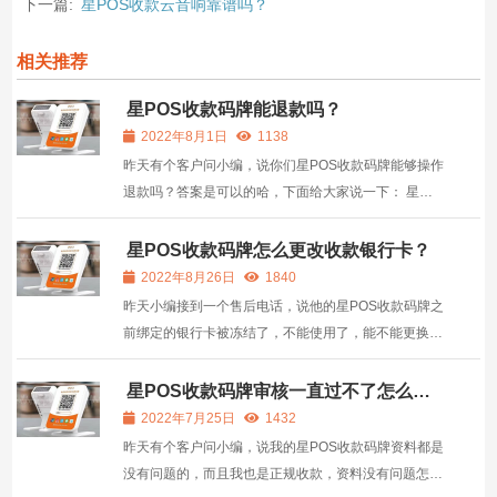
下一篇:
星POS收款云音响靠谱吗？
相关推荐
星POS收款码牌能退款吗？
2022年8月1日
1138
昨天有个客户问小编，说你们星POS收款码牌能够操作
退款吗？答案是可以的哈，下面给大家说一下： 星
POS收款码牌只能退当天的交易，如果开通了秒到的就
不行，目前星POS收款码牌只有企业营业执照注册的才
星POS收款码牌怎么更改收款银行卡？
能申请秒到，其他的都不可以，也就是其他进件的都能
2022年8月26日
1840
申请，还有就...
昨天小编接到一个售后电话，说他的星POS收款码牌之
前绑定的银行卡被冻结了，不能使用了，能不能更换收
款卡呢？答案是可以的哈，两种方式： 1、客户可以在
自己的app星POS管家后台里面直接更改，更改方式
星POS收款码牌审核一直过不了怎么回
事？
是：星POS管家APP---我的---商户管理---点开商户详
2022年7月25日
1432
情---可以看到...
昨天有个客户问小编，说我的星POS收款码牌资料都是
没有问题的，而且我也是正规收款，资料没有问题怎么